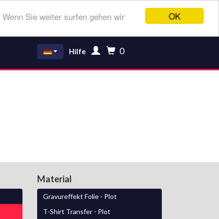
OK
 Wenn Sie weiter surfen gehen wir
0
Hilfe
Material
Gravureffekt Folie - Plot
T-Shirt Transfer - Plot