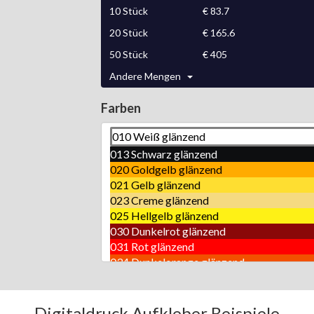
10
Stück
€
83.7
20
Stück
€
165.6
50
Stück
€
405
Andere Mengen
Farben
010 Weiß glänzend
013 Schwarz glänzend
020 Goldgelb glänzend
021 Gelb glänzend
023 Creme glänzend
025 Hellgelb glänzend
030 Dunkelrot glänzend
031 Rot glänzend
034 Dunkelorange glänzend
036 Orange glänzend
040 Violett glänzend
041 Pink glänzend
Digitaldruck Aufkleber Beispiele