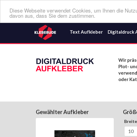
Diese Webseite verwendet Cookies, um Ihnen die Nutzu
davon aus, dass Sie dem zustimmen.
Text Aufkleber
Digitaldruck 
Wir präs
Plot- un
verwende
oder Kat
Gewählter Aufkleber
Größ
Breit