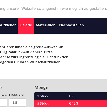
ng unserer Website so angenehm wie möglich zu gestalten.
Aufkleber
Galerie
Materialien
Nachbestellen
entieren Ihnen eine große Auswahl an
d Digitaldruck Aufklebern. Bitte
n Sie zur Eingrenzung die Suchfunktion
egorien für Ihren Wunschaufkleber.
e
Menge
e
Höhe
in cm
in cm
1
Stück
€
9
5
Stück
€
42.3