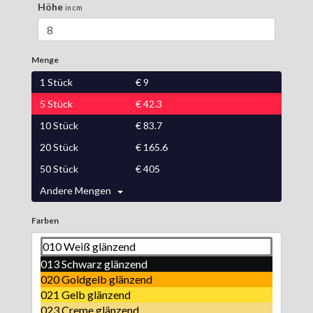
Höhe
in cm
Menge
1
Stück
€
9
5
Stück
€
42.3
10
Stück
€
83.7
20
Stück
€
165.6
50
Stück
€
405
Andere Mengen
Farben
010 Weiß glänzend
013 Schwarz glänzend
020 Goldgelb glänzend
021 Gelb glänzend
023 Creme glänzend