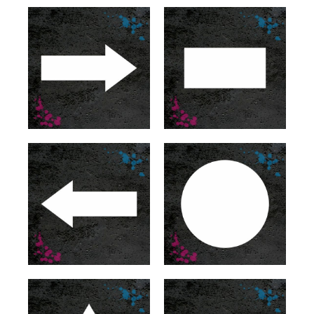
081 Hellbraun glänzend
082 Beige glänzend
083 Haselnussbraun glänzend
086 Brilliantblau glänzend
090 Silbergrau glänzend
091 Gold glänzend
092 Kupfer glänzend