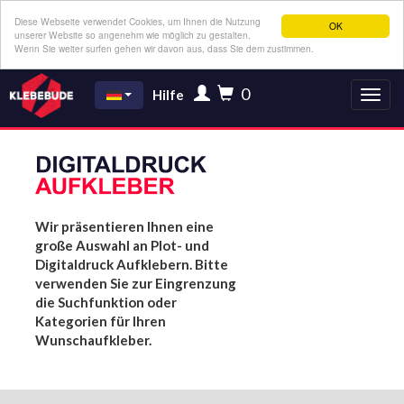
Diese Webseite verwendet Cookies, um Ihnen die Nutzung
OK
unserer Website so angenehm wie möglich zu gestalten.
Wenn Sie weiter surfen gehen wir davon aus, dass Sie dem zustimmen.
0
Hilfe
Wir präsentieren Ihnen eine
große Auswahl an Plot- und
Digitaldruck Aufklebern. Bitte
verwenden Sie zur Eingrenzung
die Suchfunktion oder
Kategorien für Ihren
Wunschaufkleber.