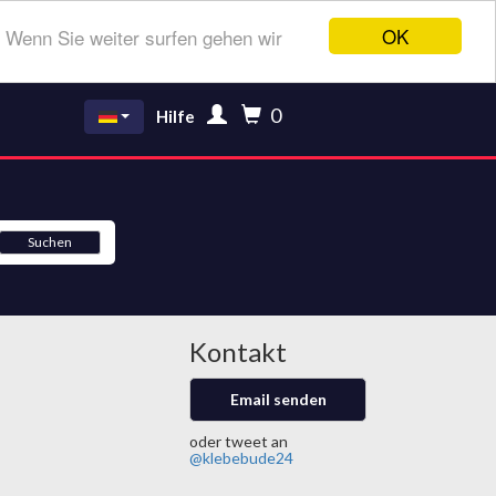
OK
 Wenn Sie weiter surfen gehen wir
0
Hilfe
Suchen
Kontakt
Email senden
oder tweet an
@klebebude24