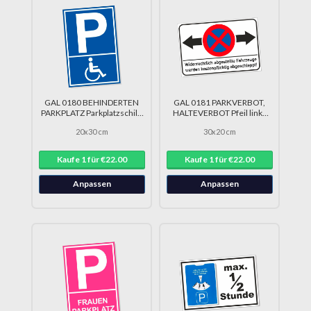
GAL 0180 BEHINDERTEN
GAL 0181 PARKVERBOT,
PARKPLATZ Parkplatzschild
HALTEVERBOT Pfeil links
Behinderung DRU 0203
und rechts DRU 0195
20x30 cm
30x20 cm
Kaufe 1 für €22.00
Kaufe 1 für €22.00
Anpassen
Anpassen