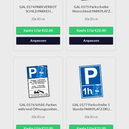
GAL 0174 PARKVERBOT
GAL 0175 Parkscheibe
SCHILD PARKEN
Wunschtext PARKPLATZ
VERBOTEN DRU 0240
Parkplatzschild DRU 0212
20x30 cm
20x30 cm
Kaufe 1 für €22.00
Kaufe 1 für €22.00
Anpassen
Anpassen
GAL 0176 Schild, Parken
GAL 0177 Parkscheibe 1
während Öffnungszeiten,
Stunde PARKPLATZ DRU
Parkschild DRU 0238
0210
20x30 cm
20x30 cm
Kaufe 1 für €22.00
Kaufe 1 für €22.00