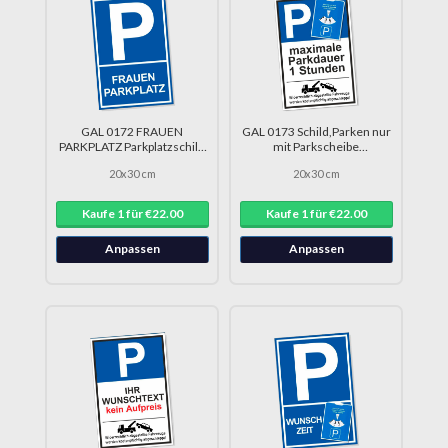
GAL 0172 FRAUEN
GAL 0173 Schild,Parken nur
PARKPLATZ Parkplatzschild
mit Parkscheibe
DRU 0204
1h,Parkschild DRU 0236
20x30 cm
20x30 cm
Kaufe 1 für €22.00
Kaufe 1 für €22.00
Anpassen
Anpassen