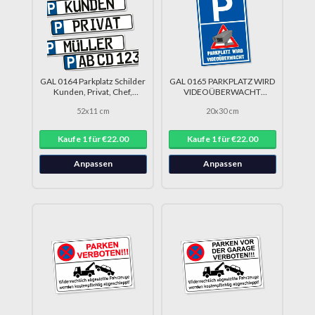
GAL 0164 Parkplatz Schilder
GAL 0165 PARKPLATZ WIRD
Kunden, Privat, Chef,
VIDEOÜBERWACHT
Wunschtext DRU 0153
Achtung DRU 0174
52x11 cm
20x30 cm
Kaufe 1 für €22.00
Kaufe 1 für €22.00
Anpassen
Anpassen