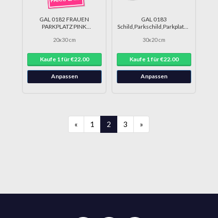
GAL 0182 FRAUEN
GAL 0183
PARKPLATZ PINK
Schild,Parkschild,Parkplatzschild,max
Parkplatzschild
eine halbe DRU 0221
20x30 cm
30x20 cm
Frauenparkplatz DRU 0205
Kaufe 1 für €22.00
Kaufe 1 für €22.00
Anpassen
Anpassen
«
1
2
3
»