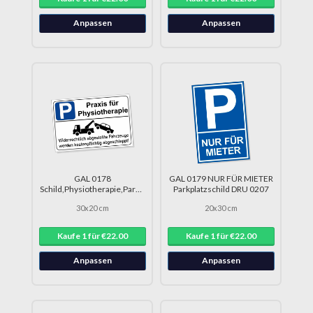
Anpassen
Anpassen
GAL 0178
GAL 0179 NUR FÜR MIETER
Schild,Physiotherapie,Parkverbot,Schild,Parken
Parkplatzschild DRU 0207
DRU 0234
30x20 cm
20x30 cm
Kaufe 1 für €22.00
Kaufe 1 für €22.00
Anpassen
Anpassen