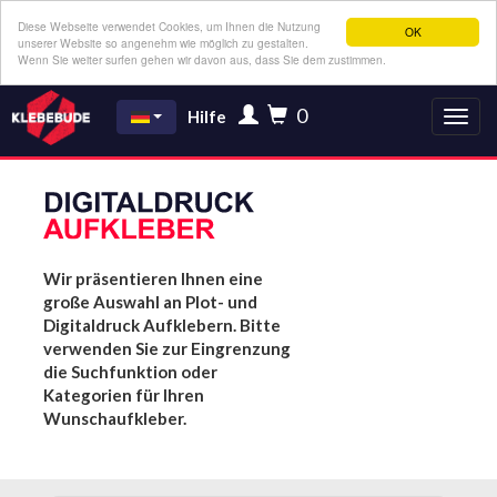
Diese Webseite verwendet Cookies, um Ihnen die Nutzung
OK
unserer Website so angenehm wie möglich zu gestalten.
Wenn Sie weiter surfen gehen wir davon aus, dass Sie dem zustimmen.
0
Hilfe
Wir präsentieren Ihnen eine
große Auswahl an Plot- und
Digitaldruck Aufklebern. Bitte
verwenden Sie zur Eingrenzung
die Suchfunktion oder
Kategorien für Ihren
Wunschaufkleber.