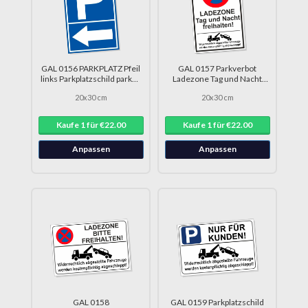
GAL 0156 PARKPLATZ Pfeil
GAL 0157 Parkverbot
links Parkplatzschild parken
Ladezone Tag und Nacht
DRU 0215
freihalten DRU 0230
20x30 cm
20x30 cm
Kaufe 1 für €22.00
Kaufe 1 für €22.00
Anpassen
Anpassen
GAL 0158
GAL 0159 Parkplatzschild