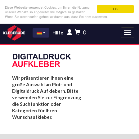
Diese Webseite verwendet Cookies, um Ihnen die Nutzung
OK
unserer Website so angenehm wie möglich zu gestalten.
Wenn Sie weiter surfen gehen wir davon aus, dass Sie dem zustimmen.
0
Hilfe
Wir präsentieren Ihnen eine
große Auswahl an Plot- und
Digitaldruck Aufklebern. Bitte
verwenden Sie zur Eingrenzung
die Suchfunktion oder
Kategorien für Ihren
Wunschaufkleber.