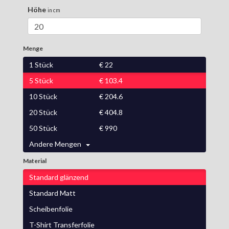
Höhe
in cm
Menge
1
Stück
€
22
5
Stück
€
103.4
10
Stück
€
204.6
20
Stück
€
404.8
50
Stück
€
990
Andere Mengen
Material
Standard glänzend
Standard Matt
Scheibenfolie
T-Shirt Transferfolie