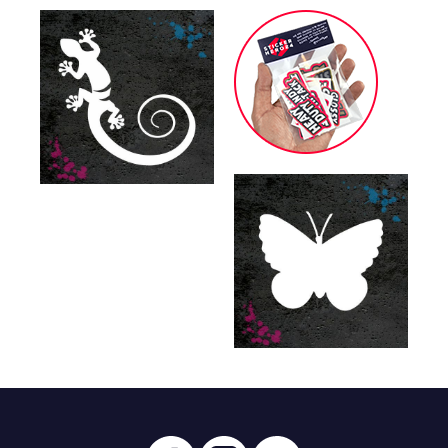
081 Hellbraun glänzend
082 Beige glänzend
083 Haselnussbraun glänzend
086 Brilliantblau glänzend
090 Silbergrau glänzend
091 Gold glänzend
092 Kupfer glänzend