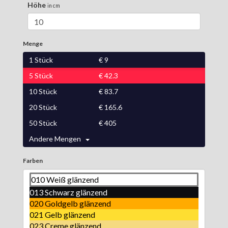
Höhe
in cm
Menge
1
Stück
€
9
5
Stück
€
42.3
10
Stück
€
83.7
20
Stück
€
165.6
50
Stück
€
405
Andere Mengen
Farben
010 Weiß glänzend
013 Schwarz glänzend
020 Goldgelb glänzend
021 Gelb glänzend
023 Creme glänzend