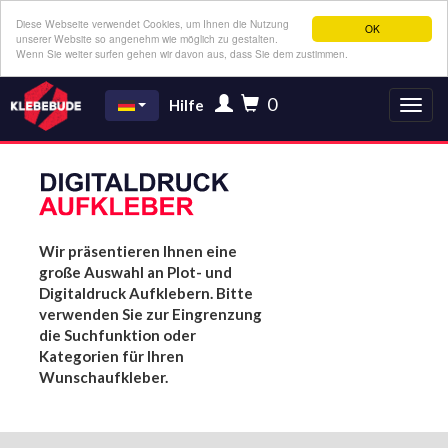
Diese Webseite verwendet Cookies, um Ihnen die Nutzung
OK
unserer Website so angenehm wie möglich zu gestalten.
Wenn Sie weiter surfen gehen wir davon aus, dass Sie dem zustimmen.
0
Hilfe
Wir präsentieren Ihnen eine
große Auswahl an Plot- und
Digitaldruck Aufklebern. Bitte
verwenden Sie zur Eingrenzung
die Suchfunktion oder
Kategorien für Ihren
Wunschaufkleber.