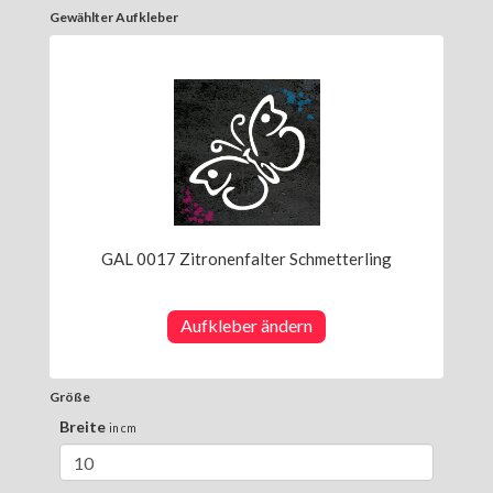
Gewählter Aufkleber
GAL 0017 Zitronenfalter Schmetterling
Aufkleber ändern
Größe
Breite
in cm